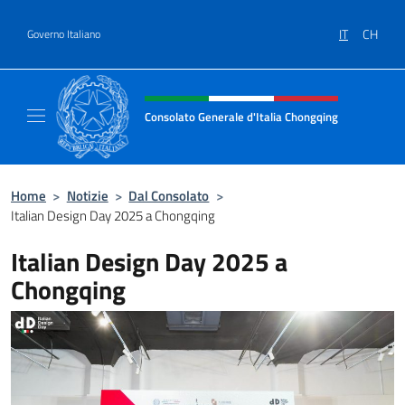
Salta al contenuto
IT
CH
Governo Italiano
Intestazione sito, social e menù
Consolato Generale d'Italia Chongqing
Il sito ufficiale del Consolato Generale d'It
Home
>
Notizie
>
Dal Consolato
>
Italian Design Day 2025 a Chongqing
Italian Design Day 2025 a
Chongqing