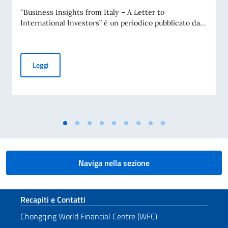
“Business Insights from Italy – A Letter to
International Investors” è un periodico pubblicato da...
“Business Insight from Italy” – Leggi il numero di luglio 2
Leggi
Naviga nella sezione
Sezione footer
Recapiti e Contatti
Chongqing World Financial Centre (WFC)