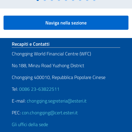
Naviga nella sezione
Sezione footer
Recapiti e Contatti
Chongqing World Financial Centre (WFC)
No.188, Minzu Road Yuzhong District
Chongqing 400010, Repubblica Popolare Cinese
Tel:
0086 23-63822511
E-mail:
chongqing.segreteria@esteri.it
PEC:
con.chongqing@cert.esteri.it
Gli uffici della sede