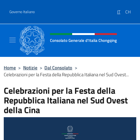
Salta al contenuto
IT
CH
Governo Italiano
Intestazione sito, social e menù
Consolato Generale d'Italia Chongqing
Il sito ufficiale del Consolato Generale d'It
Home
>
Notizie
>
Dal Consolato
>
Celebrazioni per la Festa della Repubblica Italiana nel Sud Ovest...
Celebrazioni per la Festa della
Repubblica Italiana nel Sud Ovest
della Cina