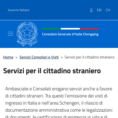
Salta al contenuto
IT
EN
CH
Governo Italiano
Intestazione sito, social e menù
Consolato Generale d'Italia Chongqing
Il sito ufficiale del Consolato Generale d'It
Home
>
Servizi Consolari e Visti
>
Servizi per il cittadino straniero
Servizi per il cittadino straniero
Ambasciate e Consolati erogano servizi anche a favore
di cittadini stranieri. Tra questi l’emissione dei visti di
ingresso in Italia e nell’area Schengen, il rilascio di
documentazione amministrativa come le legalizzazioni
di documenti, le certificazioni di esistenza in vita e di