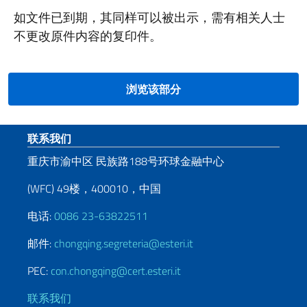
如文件已到期，其同样可以被出示，需有相关人士
不更改原件内容的复印件。
浏览该部分
页脚部分
联系我们
重庆市渝中区 民族路188号环球金融中心
(WFC) 49楼，400010，中国
电话:
0086 23-63822511
邮件:
chongqing.segreteria@esteri.it
PEC:
con.chongqing@cert.esteri.it
联系我们