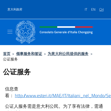
跳到内容
IT
EN
CH
意大利政府
标题站点、社交和菜单
Consolato Generale d'Italia Chongqing
Il sito ufficiale del Consolato Generale d'It
首页
>
领事服务和签证
>
为意大利公民提供的服务
>
公证服务
公证服务
信息查
看：
http://www.esteri.it/MAE/IT/Italiani_nel_Mondo/Serv
公证人服务需是意大利公民。为了享有法律，需通