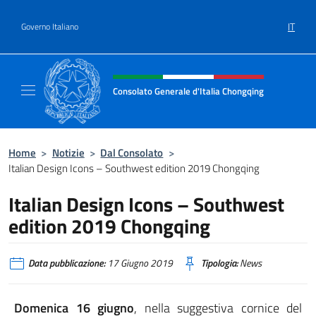
Salta al contenuto
IT
Governo Italiano
Intestazione sito, social e menù
Consolato Generale d'Italia Chongqing
Il sito ufficiale del Consolato Generale d'It
Home
>
Notizie
>
Dal Consolato
>
Italian Design Icons – Southwest edition 2019 Chongqing
Italian Design Icons – Southwest
edition 2019 Chongqing
Data pubblicazione:
17 Giugno 2019
Tipologia:
News
Domenica 16 giugno
, nella suggestiva cornice del