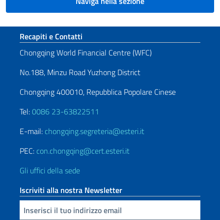
Naviga nella sezione
Sezione footer
Recapiti e Contatti
Chongqing World Financial Centre (WFC)
No.188, Minzu Road Yuzhong District
Chongqing 400010, Repubblica Popolare Cinese
Tel:
0086 23-63822511
E-mail:
chongqing.segreteria@esteri.it
PEC:
con.chongqing@cert.esteri.it
Gli uffici della sede
Iscriviti alla nostra Newsletter
Inserisci la tua email