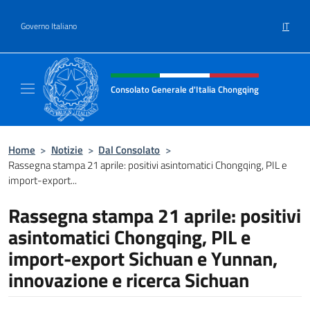
Salta al contenuto
IT
Governo Italiano
Intestazione sito, social e menù
Consolato Generale d'Italia Chongqing
Il sito ufficiale del Consolato Generale d'It
Home
>
Notizie
>
Dal Consolato
>
Rassegna stampa 21 aprile: positivi asintomatici Chongqing, PIL e
import-export...
Rassegna stampa 21 aprile: positivi
asintomatici Chongqing, PIL e
import-export Sichuan e Yunnan,
innovazione e ricerca Sichuan