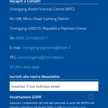
Sezione footer
Recapiti e Contatti
Chongqing World Financial Centre (WFC)
No.188, Minzu Road Yuzhong District
Chongqing 400010, Repubblica Popolare Cinese
Tel:
0086 23-63822511
E-mail:
chongqing.segreteria@esteri.it
PEC:
con.chongqing@cert.esteri.it
Gli uffici della sede
Iscriviti alla nostra Newsletter
Inserisci la tua email
Accettazione GDPR
Autorizzo il trattamento dei miei dati personali ai sensi del GDPR e del
Decreto Legislativo 30 giugno 2003, n.196
Privacy
Note Legali