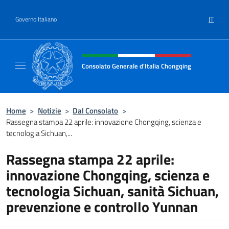
Salta al contenuto
IT
Governo Italiano
Intestazione sito, social e menù
Consolato Generale d'Italia Chongqing
Il sito ufficiale del Consolato Generale d'It
Home
>
Notizie
>
Dal Consolato
>
Rassegna stampa 22 aprile: innovazione Chongqing, scienza e
tecnologia Sichuan,...
Rassegna stampa 22 aprile:
innovazione Chongqing, scienza e
tecnologia Sichuan, sanità Sichuan,
prevenzione e controllo Yunnan