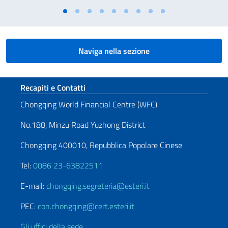
Naviga nella sezione
Sezione footer
Recapiti e Contatti
Chongqing World Financial Centre (WFC)
No.188, Minzu Road Yuzhong District
Chongqing 400010, Repubblica Popolare Cinese
Tel:
0086 23-63822511
E-mail:
chongqing.segreteria@esteri.it
PEC:
con.chongqing@cert.esteri.it
Gli uffici della sede