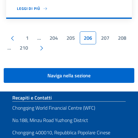
LEGGI DI PIÙ
Paginazione
Pagina precedente
1
…
204
205
206
207
208
Pagina successiva
…
210
Naviga nella sezione
Sezione footer
Recapiti e Contatti
Chongqing World Financial Centre (WFC)
No.188, Minzu Road Yuzhong District
Chongqing 400010, Repubblica Popolare Cinese