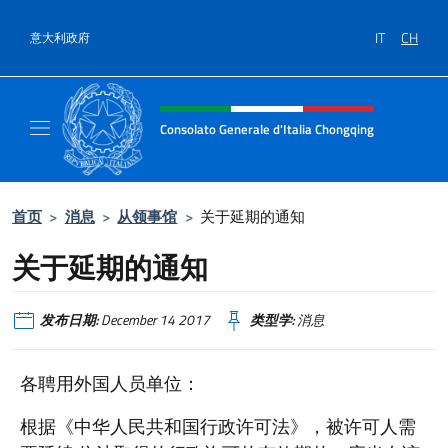
跳到内容
IT
CH
意大利政府
标题站点、社交和菜单
Consolato Generale d'Italia Chongqing
Il sito ufficiale del Consolato Generale d'It
首页
>
消息
>
从领事馆
>
关于延期的通知
关于延期的通知
发布日期:
December 14 2017
类型学:
消息
各聘用外国人员单位：
根据《中华人民共和国行政许可法》，被许可人需