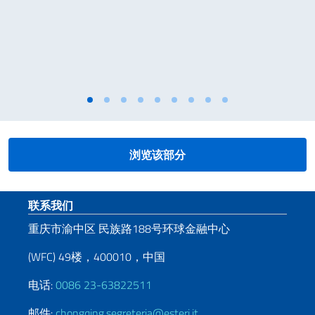
浏览该部分
页脚部分
联系我们
重庆市渝中区 民族路188号环球金融中心
(WFC) 49楼，400010，中国
电话:
0086 23-63822511
邮件:
chongqing.segreteria@esteri.it