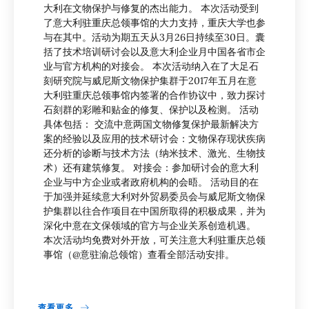
大利在文物保护与修复的杰出能力。 本次活动受到
了意大利驻重庆总领事馆的大力支持，重庆大学也参
与在其中。活动为期五天从3月26日持续至30日。囊
括了技术培训研讨会以及意大利企业月中国各省市企
业与官方机构的对接会。 本次活动纳入在了大足石
刻研究院与威尼斯文物保护集群于2017年五月在意
大利驻重庆总领事馆内签署的合作协议中，致力探讨
石刻群的彩雕和贴金的修复、保护以及检测。 活动
具体包括： 交流中意两国文物修复保护最新解决方
案的经验以及应用的技术研讨会：文物保存现状疾病
还分析的诊断与技术方法（纳米技术、激光、生物技
术）还有建筑修复。 对接会：参加研讨会的意大利
企业与中方企业或者政府机构的会晤。 活动目的在
于加强并延续意大利对外贸易委员会与威尼斯文物保
护集群以往合作项目在中国所取得的积极成果，并为
深化中意在文保领域的官方与企业关系创造机遇。
本次活动均免费对外开放，可关注意大利驻重庆总领
事馆（@意驻渝总领馆）查看全部活动安排。
查看更多