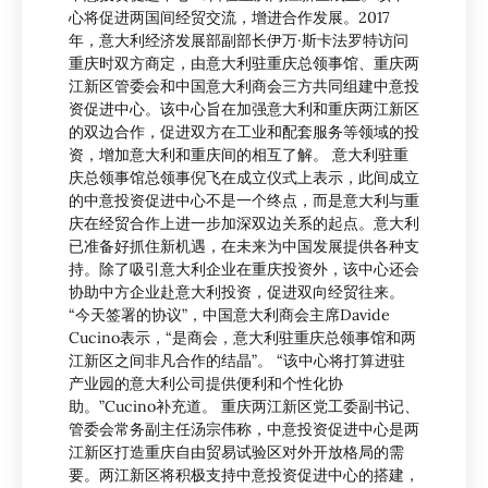
心将促进两国间经贸交流，增进合作发展。2017
年，意大利经济发展部副部长伊万·斯卡法罗特访问
重庆时双方商定，由意大利驻重庆总领事馆、重庆两
江新区管委会和中国意大利商会三方共同组建中意投
资促进中心。该中心旨在加强意大利和重庆两江新区
的双边合作，促进双方在工业和配套服务等领域的投
资，增加意大利和重庆间的相互了解。 意大利驻重
庆总领事馆总领事倪飞在成立仪式上表示，此间成立
的中意投资促进中心不是一个终点，而是意大利与重
庆在经贸合作上进一步加深双边关系的起点。意大利
已准备好抓住新机遇，在未来为中国发展提供各种支
持。除了吸引意大利企业在重庆投资外，该中心还会
协助中方企业赴意大利投资，促进双向经贸往来。
“今天签署的协议”，中国意大利商会主席Davide
Cucino表示，“是商会，意大利驻重庆总领事馆和两
江新区之间非凡合作的结晶”。 “该中心将打算进驻
产业园的意大利公司提供便利和个性化协
助。”Cucino补充道。 重庆两江新区党工委副书记、
管委会常务副主任汤宗伟称，中意投资促进中心是两
江新区打造重庆自由贸易试验区对外开放格局的需
要。两江新区将积极支持中意投资促进中心的搭建，