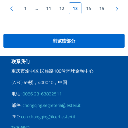
分页
上一页
1
…
11
12
13
14
15
下一页
浏览该部分
页脚部分
联系我们
重庆市渝中区 民族路188号环球金融中心
(WFC) 49楼，400010，中国
电话:
0086 23-63822511
邮件:
chongqing.segreteria@esteri.it
PEC:
con.chongqing@cert.esteri.it