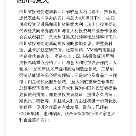
四川与意大
四川省投资促进局和四川省驻意大利（瑞士）投资促
进代表处共同举办的四川与意大4月18日下午，由四
川省投资促进局和四川省驻意大利（瑞士）投资促进
代表处共同举办的四川与意大利投资与产业合作座谈
会在成都召开。意大利驻重庆总领事馆总领事倪飞与
四川省投资促进局副局长易旸参加会议。蒂璧曼科
技、圣卡罗航空研究所、杜莎制药、VM葡萄酒集团
等企业代表参会。 座谈会上，四川省投资促进局副
局长易旸重点介绍了四川与意大利将加强合作的四大
领域:一是高新技术产业和高端制造业领域；二是加
强清洁能源等绿色经济领域；三是农业及食品产业领
域；四是现代化服务领域。 意大利驻重庆总领事馆
总领事倪飞表示，未来意大利将为中国的投资者提供
更多便利措施，如签发投资者签证，提供永久居留，
减免员工税收等，并且意大利方面还将进一步简化投
资程序，促进合作高速有效发展。目前，已经有
EXOR集团、忠利保险、联合圣保罗银行等41家意大
利企业落户四川。