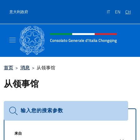
跳到内容
IT
EN
CH
意大利政府
标题站点、社交和菜单
Consolato Generale d'Italia Chongqing
Il sito ufficiale del Consolato Generale d'It
首页
>
消息
>
从领事馆
从领事馆
输入您的搜索参数
来自