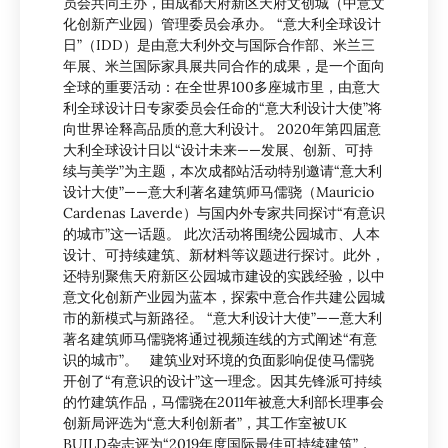
员会共同主办，由成都天府新区天府文创城（中意文
化创新产业园）管理委员会承办。 “意大利全球设计
日”（IDD）是由意大利外交与国际合作部、米兰三
年展、米兰国际家具展共同合作的成果，是一个面向
全球的重要活动：在全世界100多座城市里，由意大
利全球设计日专家委员会任命的“意大利设计大使”将
向世界诠释高品质的意大利设计。 2020年第四届意
大利全球设计日以“设计未来——发展、创新、可持
续与美学”为主题，本次成都站活动特别邀请“意大利
设计大使”——意大利著名建筑师马儒骁（Mauricio
Cardenas Laverde）与国内外专家共同探讨“有意识
的城市”这一话题。 此次活动将围绕公园城市、人本
设计、可持续建筑、新材料等议题进行探讨。此外，
还特别聚焦天府新区公园城市建设的实践经验，以中
意文化创新产业园为蓝本，探索中意合作共建公园城
市的新模式与新路径。 “意大利设计大使”——意大利
著名建筑师马儒骁将通过视频连线的方式阐述“有意
识的城市”。 建筑业对环境的负面影响促使马儒骁
开创了“有意识的设计”这一理念。因其先锋派可持续
的竹建筑作品，马儒骁在2011年被意大利部长理事会
创新局评选为“意大利创新者”，其工作室被UK
BUILD杂志评为“2019年度国际最佳可持续建筑”，