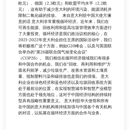
欧元）、德国（2.3欧元）和欧盟平均水平（2.2欧
元），这有助于减少意大利的环境污染、能源消耗并
限制二氧化碳的排放。 来自意大利驻中国大使方澜
意的话 意大利非常重视循环经济。近年来，我们在
可再生能源、回收利用和提高垃圾管理效率方面进行
了大量投资。循环经济是我们政治议程的核心，在
2021-2022年意大利会担任主席的国际活动中，我们
将积极推广这个方面，例如G20峰会，以及与英国联
合举办的“第26届联合国气候变化会议”
（COP26）。 我们相信在循环经济领域我们有很多
和中国合作的机会。我们在“回收、再利用和维护”方
面名列前茅，减少垃圾生产、改善水资源和土壤质
量、抵制塑料污染和碳排放也是我们的强项。 意大
利企业在绿色经济和蓝色经济以及垃圾回收系统方面
处于最前沿的位置，在实现智慧城市和智慧产业模型
方面也处于领先地位，这对于中国经济结构的持续转
型具有战略性重要意义。 意大利驻华大使馆和所有
在中国的意大利机构将持续加强与中国各个有关机构
的对话，以拓展在循环经济方面的合作与业务。