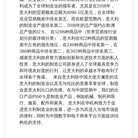
利成为了全球制造业的领军者。尤其是在2018年，
意大利的贸易顺差总额为1090.5亿美元，在全球制
造业贸易顺差中排名第五。而在欧盟范围内，意大利
的制造业产值排名第二，2018年的总产值约占欧洲
总产值的12％。 在5206种商品中（世界贸易按行业
划分的最详细分类），意大利在922种商品的贸易顺
差中占有的领先地位，在240种商品中排名第一，在
380种商品中排名第二，在302种商品中排名第三。
感谢意大利政府努力激励创新和先进技术方面的私人
投资，意大利的制造公司跻身进入了全球最具竞争力
和环境友好度的行列，让意大利的卓越水平散布到了
全球各个角落。 来自意大利驻中国大使方澜意的话
意大利的制造业以其无与伦比的质量享誉全球，制造
业是意大利出口的先锋。在与中国贸易中，我们的出
口产品约60％是制造业产品，例如机械、制药和医
疗、服装、配件和家具。 意大利在华机构致力于促
进意大利制造业的发展，进一步为其进入当地市场提
供便利，同时为中国数字和电子商务平台方面提供结
构化的支持。