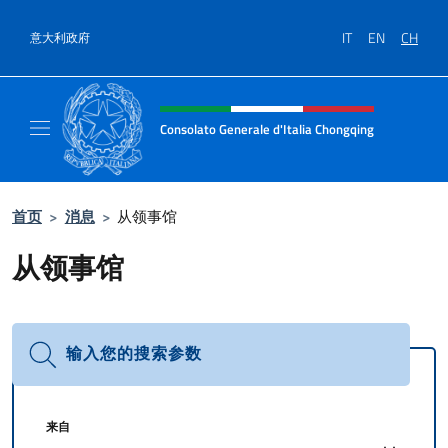
跳到内容
IT
EN
CH
意大利政府
标题站点、社交和菜单
Consolato Generale d'Italia Chongqing
Il sito ufficiale del Consolato Generale d'It
首页
>
消息
>
从领事馆
从领事馆
输入您的搜索参数
来自