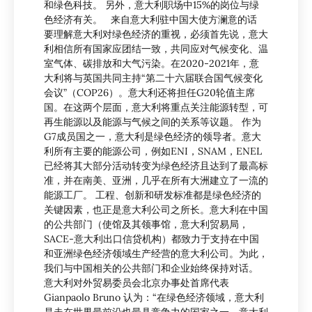
和绿色科技。 另外，意大利职场中15%的岗位与绿
色经济有关。 来自意大利驻中国大使方澜意的话
要理解意大利对绿色经济的重视，必须首先说，意大
利相信所有国家应团结一致，共同应对气候变化、温
室气体、碳排放和大气污染。在2020-2021年，意
大利将与英国共同主持“第二十六届联合国气候变化
会议”（COP26）。意大利还将担任G20轮值主席
国。在这两个层面，意大利将重点关注能源转型，可
再生能源以及能源与气候之间的关系等议题。 作为
G7成员国之一，意大利是绿色经济的领导者。意大
利所有主要的能源公司，例如ENI，SNAM，ENEL
已经将其大部分活动转变为绿色经济且达到了最高标
准，并在南美、亚洲，几乎在所有大洲建立了一流的
能源工厂。 工程、创新和研发标准都是绿色经济的
关键因素，也正是意大利公司之所长。意大利在中国
的公共部门（使馆及其领事馆，意大利贸易局，
SACE-意大利出口信贷机构）都致力于支持在中国
和亚洲绿色经济领域生产经营的意大利公司。为此，
我们与中国相关的公共部门和企业始终保持对话。
意大利对外贸易委员会北京办事处首席代表
Gianpaolo Bruno 认为：“在绿色经济领域，意大利